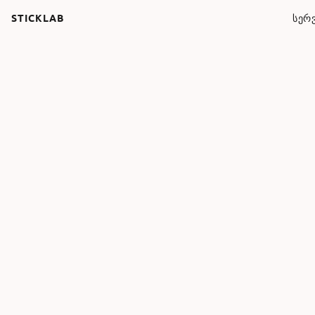
STICKLAB
ᲡᲔᲠᲕ