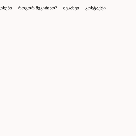
ᲘᲡᲔᲑᲘ
ᲠᲝᲒᲝᲠ ᲨᲔᲕᲘᲫᲘᲜᲝ?
ᲨᲔᲡᲐᲮᲔᲑ
ᲙᲝᲜᲢᲐᲥᲢᲘ