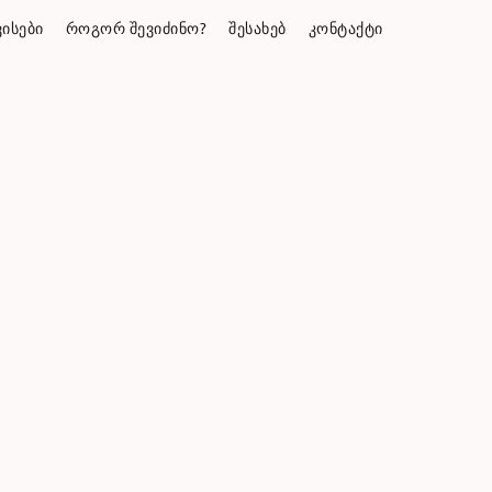
ᲘᲡᲔᲑᲘ
ᲠᲝᲒᲝᲠ ᲨᲔᲕᲘᲫᲘᲜᲝ?
ᲨᲔᲡᲐᲮᲔᲑ
ᲙᲝᲜᲢᲐᲥᲢᲘ