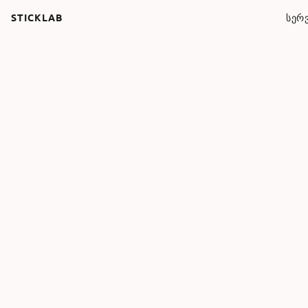
STICKLAB
ᲡᲔᲠᲕ