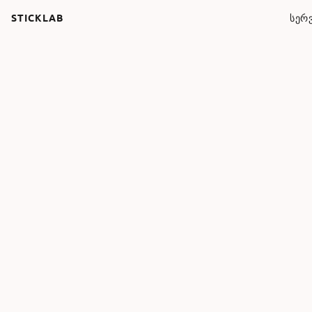
STICKLAB
ᲡᲔᲠᲕ