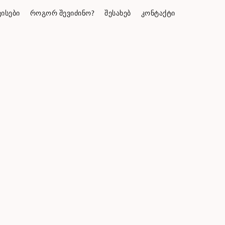
ᲘᲡᲔᲑᲘ
ᲠᲝᲒᲝᲠ ᲨᲔᲕᲘᲫᲘᲜᲝ?
ᲨᲔᲡᲐᲮᲔᲑ
ᲙᲝᲜᲢᲐᲥᲢᲘ