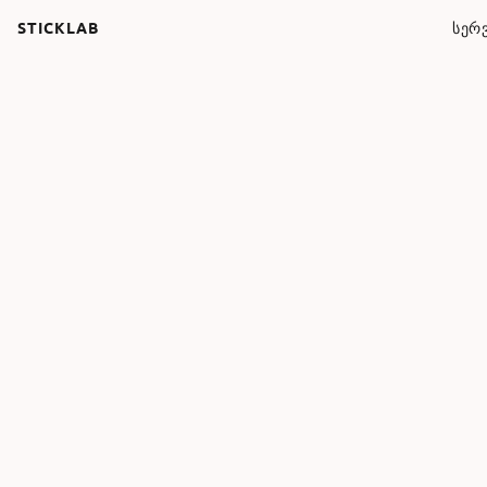
STICKLAB
ᲡᲔᲠᲕ