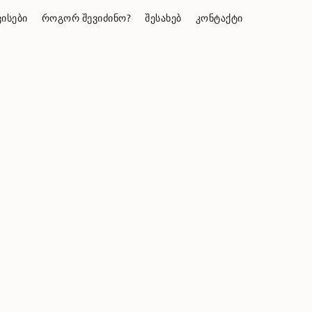
ᲘᲡᲔᲑᲘ
ᲠᲝᲒᲝᲠ ᲨᲔᲕᲘᲫᲘᲜᲝ?
ᲨᲔᲡᲐᲮᲔᲑ
ᲙᲝᲜᲢᲐᲥᲢᲘ