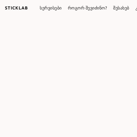
STICKLAB
ᲡᲔᲠᲕᲘᲡᲔᲑᲘ
ᲠᲝᲒᲝᲠ ᲨᲔᲕᲘᲫᲘᲜᲝ?
ᲨᲔᲡᲐᲮᲔᲑ