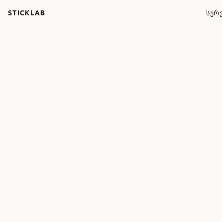
STICKLAB
ᲡᲔᲠᲕ