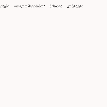
ᲘᲡᲔᲑᲘ
ᲠᲝᲒᲝᲠ ᲨᲔᲕᲘᲫᲘᲜᲝ?
ᲨᲔᲡᲐᲮᲔᲑ
ᲙᲝᲜᲢᲐᲥᲢᲘ