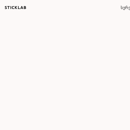
STICKLAB
ᲡᲔᲠᲕ