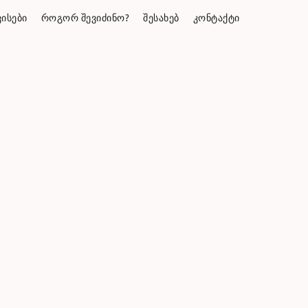
ᲘᲡᲔᲑᲘ
ᲠᲝᲒᲝᲠ ᲨᲔᲕᲘᲫᲘᲜᲝ?
ᲨᲔᲡᲐᲮᲔᲑ
ᲙᲝᲜᲢᲐᲥᲢᲘ