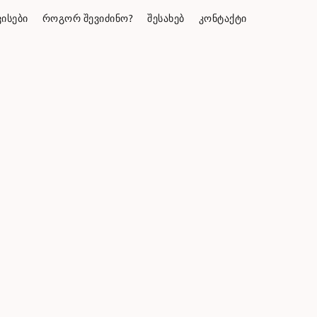
ᲘᲡᲔᲑᲘ
ᲠᲝᲒᲝᲠ ᲨᲔᲕᲘᲫᲘᲜᲝ?
ᲨᲔᲡᲐᲮᲔᲑ
ᲙᲝᲜᲢᲐᲥᲢᲘ