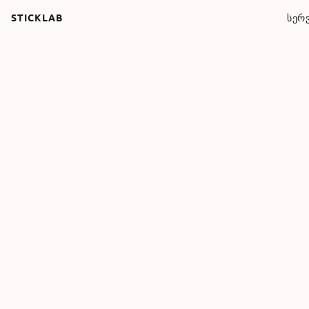
STICKLAB
ᲡᲔᲠᲕ