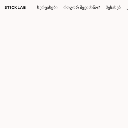
STICKLAB
ᲡᲔᲠᲕᲘᲡᲔᲑᲘ
ᲠᲝᲒᲝᲠ ᲨᲔᲕᲘᲫᲘᲜᲝ?
ᲨᲔᲡᲐᲮᲔᲑ