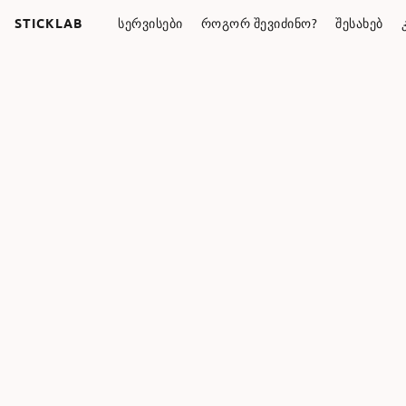
STICKLAB
ᲡᲔᲠᲕᲘᲡᲔᲑᲘ
ᲠᲝᲒᲝᲠ ᲨᲔᲕᲘᲫᲘᲜᲝ?
ᲨᲔᲡᲐᲮᲔᲑ