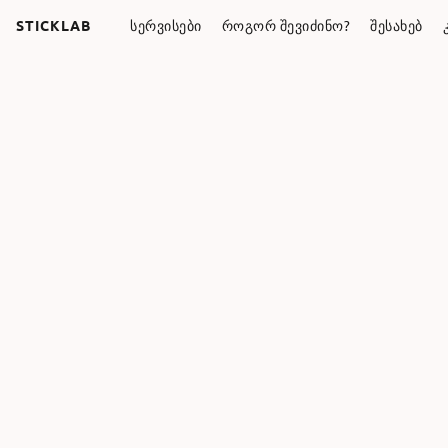
STICKLAB
ᲡᲔᲠᲕᲘᲡᲔᲑᲘ
ᲠᲝᲒᲝᲠ ᲨᲔᲕᲘᲫᲘᲜᲝ?
ᲨᲔᲡᲐᲮᲔᲑ