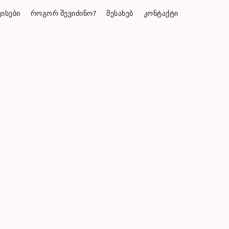
ᲘᲡᲔᲑᲘ
ᲠᲝᲒᲝᲠ ᲨᲔᲕᲘᲫᲘᲜᲝ?
ᲨᲔᲡᲐᲮᲔᲑ
ᲙᲝᲜᲢᲐᲥᲢᲘ