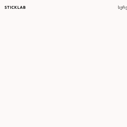
STICKLAB
ᲡᲔᲠᲕ