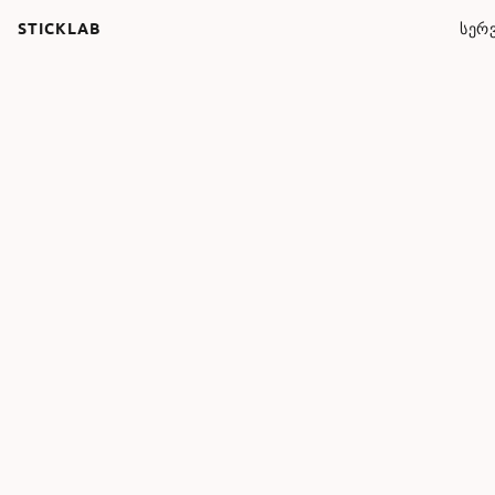
STICKLAB
ᲡᲔᲠᲕ