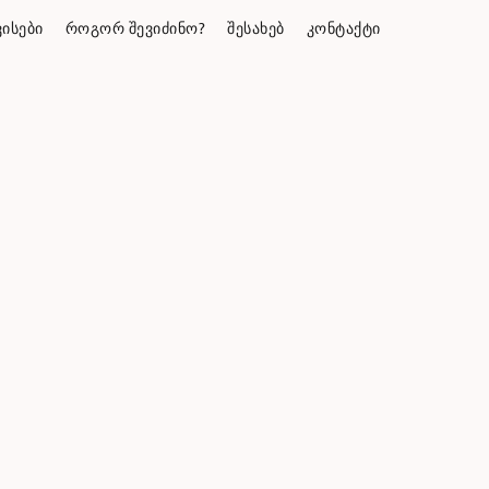
ᲘᲡᲔᲑᲘ
ᲠᲝᲒᲝᲠ ᲨᲔᲕᲘᲫᲘᲜᲝ?
ᲨᲔᲡᲐᲮᲔᲑ
ᲙᲝᲜᲢᲐᲥᲢᲘ