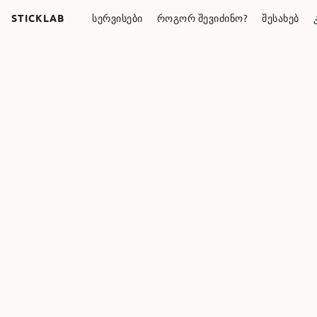
STICKLAB
ᲡᲔᲠᲕᲘᲡᲔᲑᲘ
ᲠᲝᲒᲝᲠ ᲨᲔᲕᲘᲫᲘᲜᲝ?
ᲨᲔᲡᲐᲮᲔᲑ