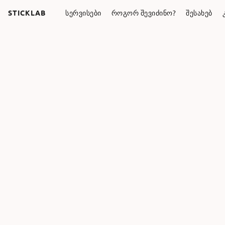
STICKLAB
ᲡᲔᲠᲕᲘᲡᲔᲑᲘ
ᲠᲝᲒᲝᲠ ᲨᲔᲕᲘᲫᲘᲜᲝ?
ᲨᲔᲡᲐᲮᲔᲑ