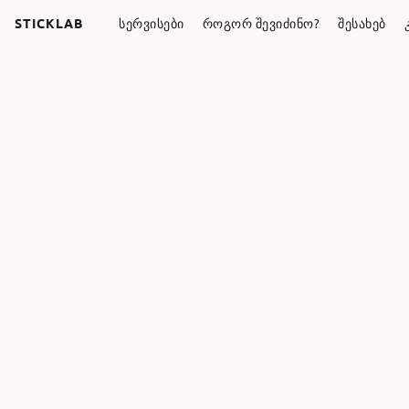
STICKLAB
ᲡᲔᲠᲕᲘᲡᲔᲑᲘ
ᲠᲝᲒᲝᲠ ᲨᲔᲕᲘᲫᲘᲜᲝ?
ᲨᲔᲡᲐᲮᲔᲑ