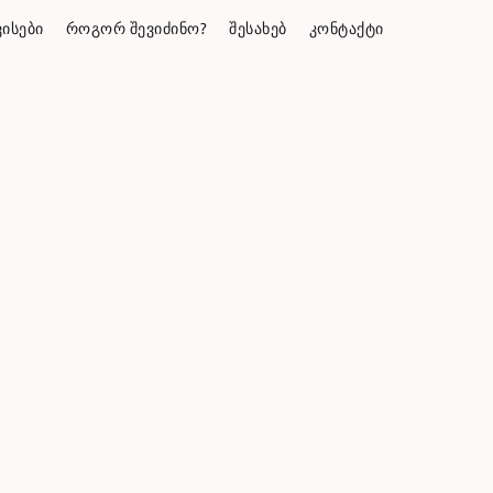
ᲘᲡᲔᲑᲘ
ᲠᲝᲒᲝᲠ ᲨᲔᲕᲘᲫᲘᲜᲝ?
ᲨᲔᲡᲐᲮᲔᲑ
ᲙᲝᲜᲢᲐᲥᲢᲘ