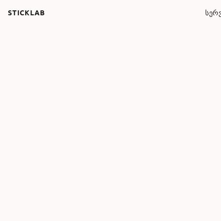
STICKLAB
ᲡᲔᲠᲕ