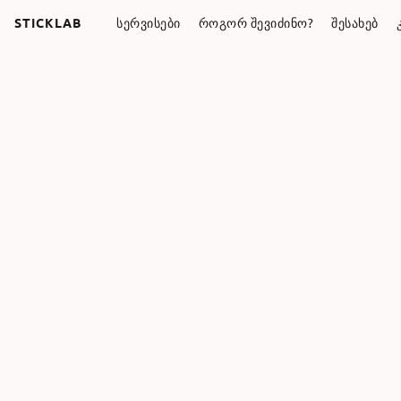
STICKLAB
ᲡᲔᲠᲕᲘᲡᲔᲑᲘ
ᲠᲝᲒᲝᲠ ᲨᲔᲕᲘᲫᲘᲜᲝ?
ᲨᲔᲡᲐᲮᲔᲑ