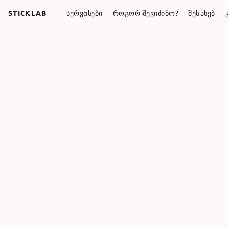
STICKLAB
ᲡᲔᲠᲕᲘᲡᲔᲑᲘ
ᲠᲝᲒᲝᲠ ᲨᲔᲕᲘᲫᲘᲜᲝ?
ᲨᲔᲡᲐᲮᲔᲑ