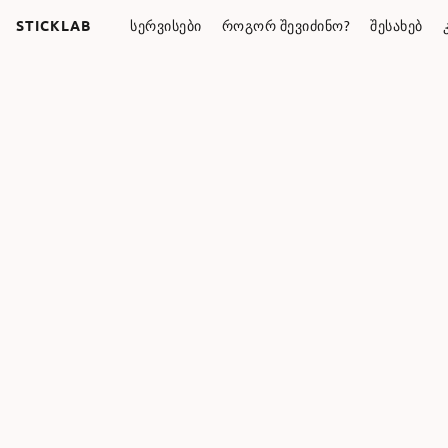
STICKLAB
ᲡᲔᲠᲕᲘᲡᲔᲑᲘ
ᲠᲝᲒᲝᲠ ᲨᲔᲕᲘᲫᲘᲜᲝ?
ᲨᲔᲡᲐᲮᲔᲑ