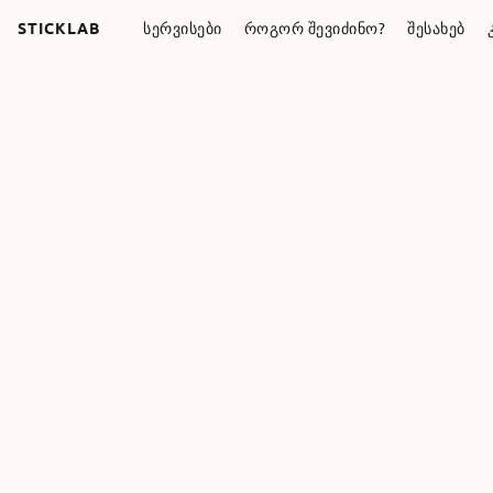
STICKLAB
ᲡᲔᲠᲕᲘᲡᲔᲑᲘ
ᲠᲝᲒᲝᲠ ᲨᲔᲕᲘᲫᲘᲜᲝ?
ᲨᲔᲡᲐᲮᲔᲑ