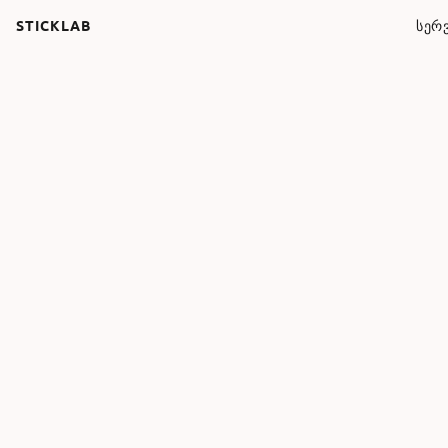
STICKLAB
ᲡᲔᲠᲕ