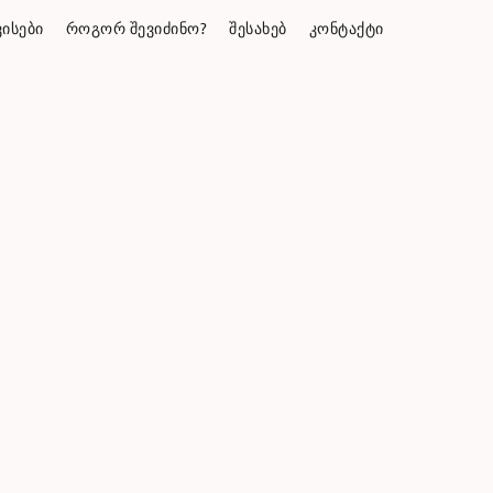
ᲘᲡᲔᲑᲘ
ᲠᲝᲒᲝᲠ ᲨᲔᲕᲘᲫᲘᲜᲝ?
ᲨᲔᲡᲐᲮᲔᲑ
ᲙᲝᲜᲢᲐᲥᲢᲘ