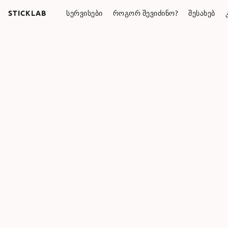
STICKLAB
ᲡᲔᲠᲕᲘᲡᲔᲑᲘ
ᲠᲝᲒᲝᲠ ᲨᲔᲕᲘᲫᲘᲜᲝ?
ᲨᲔᲡᲐᲮᲔᲑ