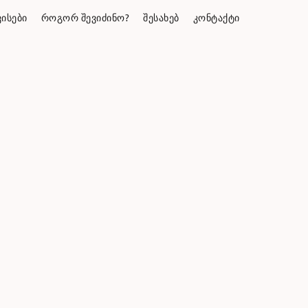
ᲘᲡᲔᲑᲘ
ᲠᲝᲒᲝᲠ ᲨᲔᲕᲘᲫᲘᲜᲝ?
ᲨᲔᲡᲐᲮᲔᲑ
ᲙᲝᲜᲢᲐᲥᲢᲘ