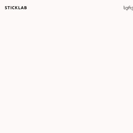
STICKLAB
ᲡᲔᲠᲕ