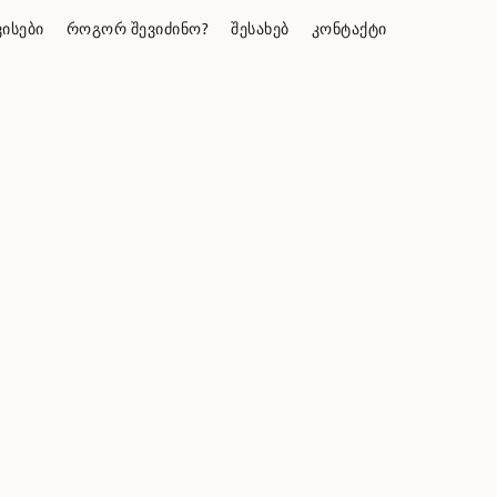
ᲘᲡᲔᲑᲘ
ᲠᲝᲒᲝᲠ ᲨᲔᲕᲘᲫᲘᲜᲝ?
ᲨᲔᲡᲐᲮᲔᲑ
ᲙᲝᲜᲢᲐᲥᲢᲘ