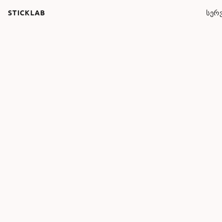
STICKLAB
ᲡᲔᲠᲕ