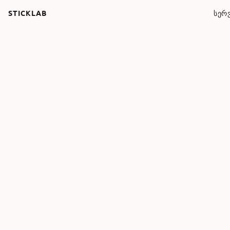
STICKLAB
ᲡᲔᲠᲕ