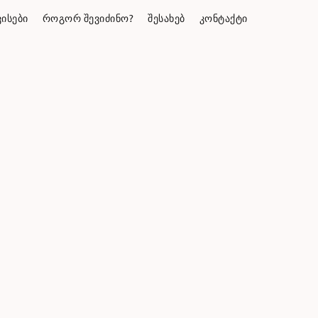
ᲘᲡᲔᲑᲘ
ᲠᲝᲒᲝᲠ ᲨᲔᲕᲘᲫᲘᲜᲝ?
ᲨᲔᲡᲐᲮᲔᲑ
ᲙᲝᲜᲢᲐᲥᲢᲘ