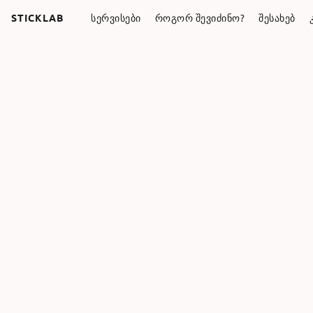
STICKLAB
ᲡᲔᲠᲕᲘᲡᲔᲑᲘ
ᲠᲝᲒᲝᲠ ᲨᲔᲕᲘᲫᲘᲜᲝ?
ᲨᲔᲡᲐᲮᲔᲑ