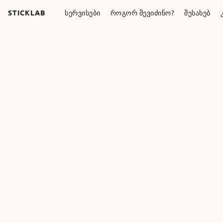
STICKLAB
ᲡᲔᲠᲕᲘᲡᲔᲑᲘ
ᲠᲝᲒᲝᲠ ᲨᲔᲕᲘᲫᲘᲜᲝ?
ᲨᲔᲡᲐᲮᲔᲑ