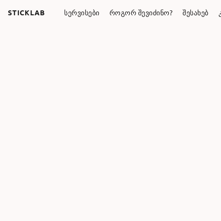
STICKLAB
ᲡᲔᲠᲕᲘᲡᲔᲑᲘ
ᲠᲝᲒᲝᲠ ᲨᲔᲕᲘᲫᲘᲜᲝ?
ᲨᲔᲡᲐᲮᲔᲑ