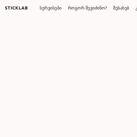
STICKLAB
ᲡᲔᲠᲕᲘᲡᲔᲑᲘ
ᲠᲝᲒᲝᲠ ᲨᲔᲕᲘᲫᲘᲜᲝ?
ᲨᲔᲡᲐᲮᲔᲑ