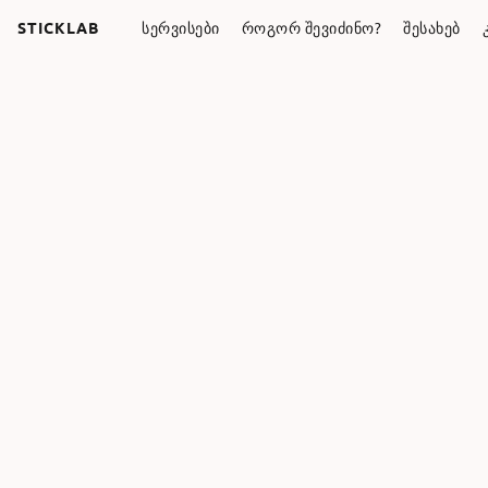
STICKLAB
ᲡᲔᲠᲕᲘᲡᲔᲑᲘ
ᲠᲝᲒᲝᲠ ᲨᲔᲕᲘᲫᲘᲜᲝ?
ᲨᲔᲡᲐᲮᲔᲑ