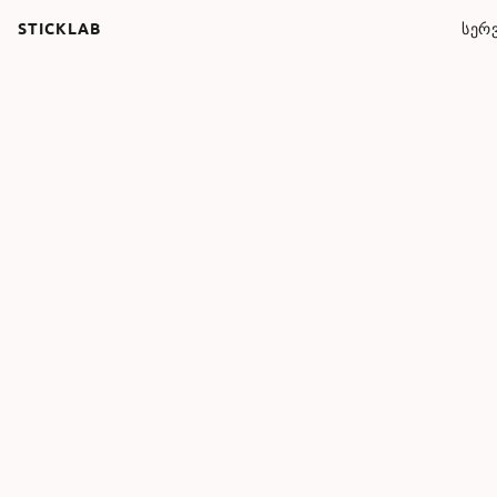
STICKLAB
ᲡᲔᲠᲕ