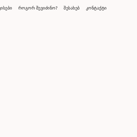
ᲘᲡᲔᲑᲘ
ᲠᲝᲒᲝᲠ ᲨᲔᲕᲘᲫᲘᲜᲝ?
ᲨᲔᲡᲐᲮᲔᲑ
ᲙᲝᲜᲢᲐᲥᲢᲘ