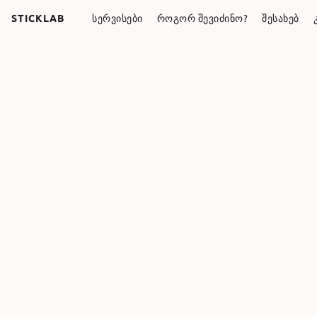
STICKLAB
ᲡᲔᲠᲕᲘᲡᲔᲑᲘ
ᲠᲝᲒᲝᲠ ᲨᲔᲕᲘᲫᲘᲜᲝ?
ᲨᲔᲡᲐᲮᲔᲑ