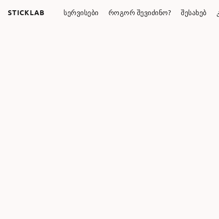
STICKLAB
ᲡᲔᲠᲕᲘᲡᲔᲑᲘ
ᲠᲝᲒᲝᲠ ᲨᲔᲕᲘᲫᲘᲜᲝ?
ᲨᲔᲡᲐᲮᲔᲑ