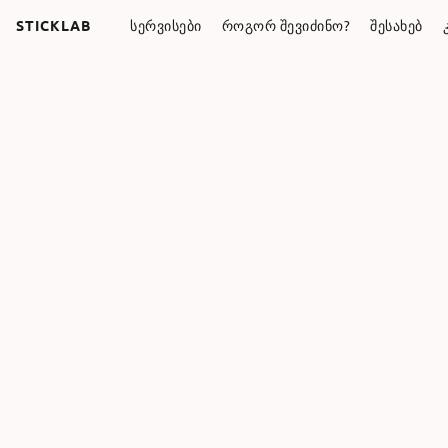
STICKLAB
ᲡᲔᲠᲕᲘᲡᲔᲑᲘ
ᲠᲝᲒᲝᲠ ᲨᲔᲕᲘᲫᲘᲜᲝ?
ᲨᲔᲡᲐᲮᲔᲑ