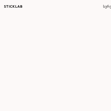
STICKLAB
ᲡᲔᲠᲕ