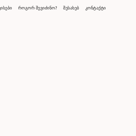
ᲘᲡᲔᲑᲘ
ᲠᲝᲒᲝᲠ ᲨᲔᲕᲘᲫᲘᲜᲝ?
ᲨᲔᲡᲐᲮᲔᲑ
ᲙᲝᲜᲢᲐᲥᲢᲘ