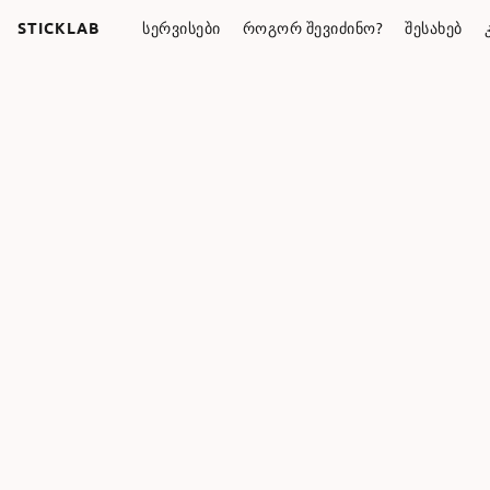
STICKLAB
ᲡᲔᲠᲕᲘᲡᲔᲑᲘ
ᲠᲝᲒᲝᲠ ᲨᲔᲕᲘᲫᲘᲜᲝ?
ᲨᲔᲡᲐᲮᲔᲑ