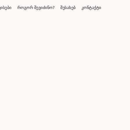
ᲘᲡᲔᲑᲘ
ᲠᲝᲒᲝᲠ ᲨᲔᲕᲘᲫᲘᲜᲝ?
ᲨᲔᲡᲐᲮᲔᲑ
ᲙᲝᲜᲢᲐᲥᲢᲘ