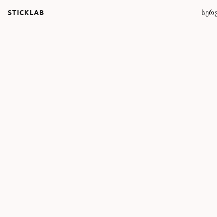
STICKLAB
ᲡᲔᲠᲕ