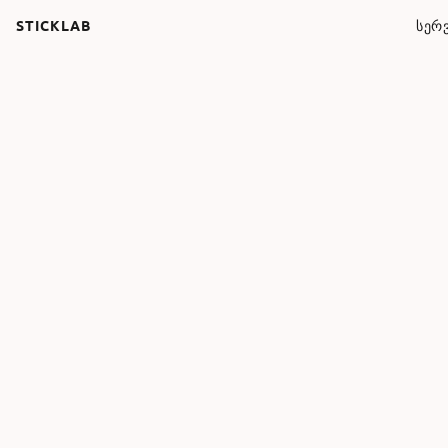
STICKLAB
ᲡᲔᲠᲕ