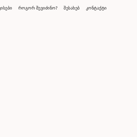
ᲘᲡᲔᲑᲘ
ᲠᲝᲒᲝᲠ ᲨᲔᲕᲘᲫᲘᲜᲝ?
ᲨᲔᲡᲐᲮᲔᲑ
ᲙᲝᲜᲢᲐᲥᲢᲘ