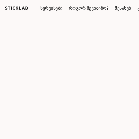
STICKLAB
ᲡᲔᲠᲕᲘᲡᲔᲑᲘ
ᲠᲝᲒᲝᲠ ᲨᲔᲕᲘᲫᲘᲜᲝ?
ᲨᲔᲡᲐᲮᲔᲑ