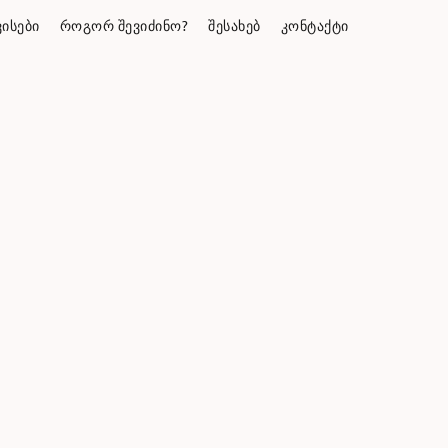
ᲘᲡᲔᲑᲘ
ᲠᲝᲒᲝᲠ ᲨᲔᲕᲘᲫᲘᲜᲝ?
ᲨᲔᲡᲐᲮᲔᲑ
ᲙᲝᲜᲢᲐᲥᲢᲘ