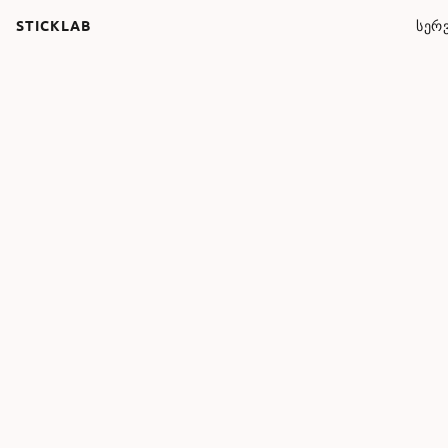
STICKLAB
ᲡᲔᲠᲕ