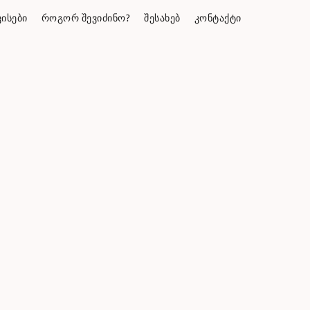
ᲘᲡᲔᲑᲘ
ᲠᲝᲒᲝᲠ ᲨᲔᲕᲘᲫᲘᲜᲝ?
ᲨᲔᲡᲐᲮᲔᲑ
ᲙᲝᲜᲢᲐᲥᲢᲘ