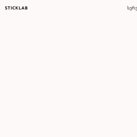
STICKLAB
ᲡᲔᲠᲕ