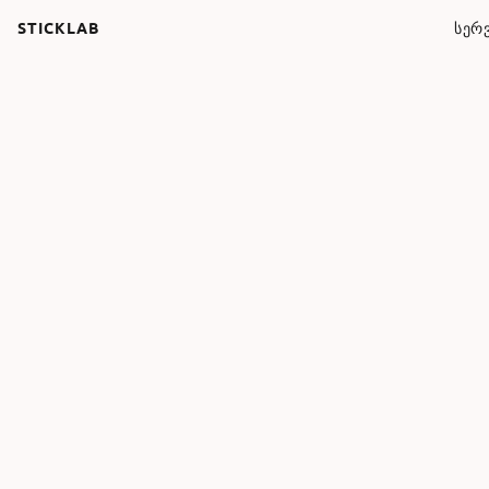
STICKLAB
ᲡᲔᲠᲕ