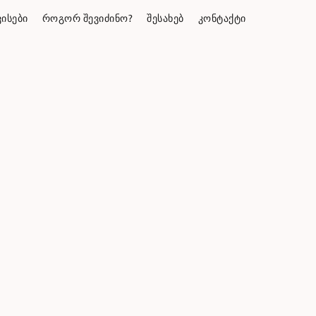
ᲘᲡᲔᲑᲘ
ᲠᲝᲒᲝᲠ ᲨᲔᲕᲘᲫᲘᲜᲝ?
ᲨᲔᲡᲐᲮᲔᲑ
ᲙᲝᲜᲢᲐᲥᲢᲘ