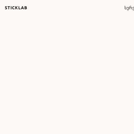
STICKLAB
ᲡᲔᲠᲕ