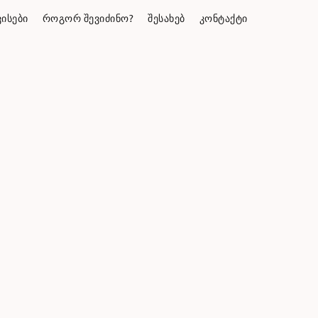
ᲘᲡᲔᲑᲘ
ᲠᲝᲒᲝᲠ ᲨᲔᲕᲘᲫᲘᲜᲝ?
ᲨᲔᲡᲐᲮᲔᲑ
ᲙᲝᲜᲢᲐᲥᲢᲘ