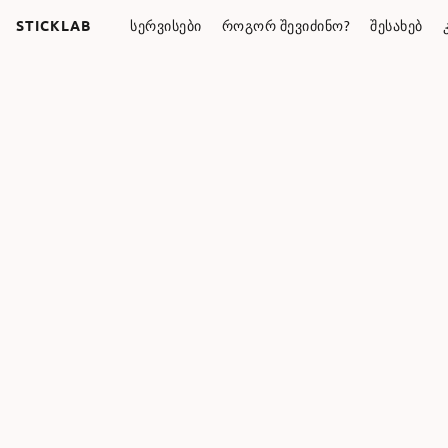
STICKLAB
ᲡᲔᲠᲕᲘᲡᲔᲑᲘ
ᲠᲝᲒᲝᲠ ᲨᲔᲕᲘᲫᲘᲜᲝ?
ᲨᲔᲡᲐᲮᲔᲑ